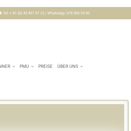
 Tel: + 41 (0) 43 437 07 12 / WhatsApp: 078 305 25 50
NNER
PMU
PREISE
ÜBER UNS
Home
Lexikon