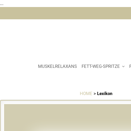
...
Skip
to
content
MUSKELRELAXANS
FETT-WEG-SPRITZE
Lexikon
HOME
>
Lexikon