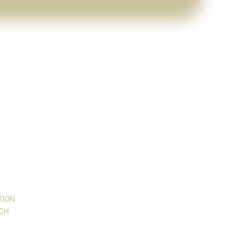
TION
ICH