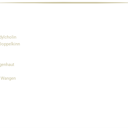
dylcholin
 Doppelkinn
ngenhaut
/ Wangen