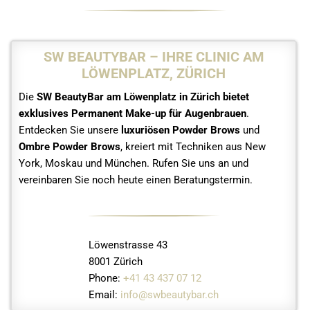
SW BEAUTYBAR – IHRE CLINIC AM
LÖWENPLATZ, ZÜRICH
Die
SW BeautyBar am Löwenplatz in Zürich bietet
exklusives Permanent Make-up für Augenbrauen
.
Entdecken Sie unsere
luxuriösen Powder Brows
und
Ombre Powder Brows
, kreiert mit Techniken aus New
York, Moskau und München. Rufen Sie uns an und
vereinbaren Sie noch heute einen Beratungstermin.
Löwenstrasse 43
8001 Zürich
Phone:
+41 43 437 07 12
Email:
info@swbeautybar.ch