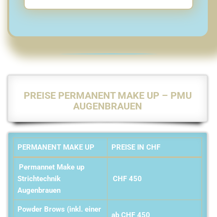
PREISE PERMANENT MAKE UP – PMU
AUGENBRAUEN
PERMANENT MAKE UP
PREISE IN CHF
Permannet Make up
Strichtechnik
CHF 450
Augenbrauen
Powder Brows (inkl. einer
ab CHF 450