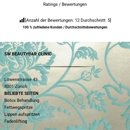
Ratings / Bewertungen
[Anzahl der Bewertungen:
12
Durchschnitt:
5
]
100 % zufriedene Kunden / Durchschnittsbewertungen
SW BEAUTYBAR CLINIC
Löwenstrasse 43
8001 Zürich
BELIEBTE SEITEN
Botox Behandlung
Fettwegspritze
Lippen aufspritzen
Fadenlifting