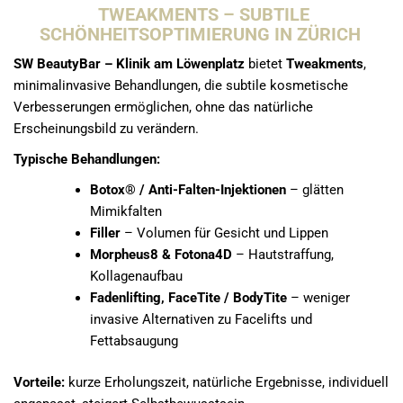
TWEAKMENTS – SUBTILE
SCHÖNHEITSOPTIMIERUNG IN ZÜRICH
SW BeautyBar – Klinik am Löwenplatz
bietet
Tweakments
,
minimalinvasive Behandlungen, die subtile kosmetische
Verbesserungen ermöglichen, ohne das natürliche
Erscheinungsbild zu verändern.
Typische Behandlungen:
Botox® / Anti-Falten-Injektionen
– glätten
Mimikfalten
Filler
– Volumen für Gesicht und Lippen
Morpheus8 & Fotona4D
– Hautstraffung,
Kollagenaufbau
Fadenlifting, FaceTite / BodyTite
– weniger
invasive Alternativen zu Facelifts und
Fettabsaugung
Vorteile:
kurze Erholungszeit, natürliche Ergebnisse, individuell