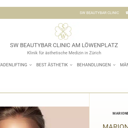
SW BEAUTYBAR CLINIC
☎
SW BEAUTYBAR CLINIC AM LÖWENPLATZ
Klinik für ästhetische Medizin in Zürich
 in Zürich behandeln
FADENLIFTING
BEST ÄSTHETIK
BEHANDLUNGEN
MÄ
tzung ohne OP
MARIONE
MARION