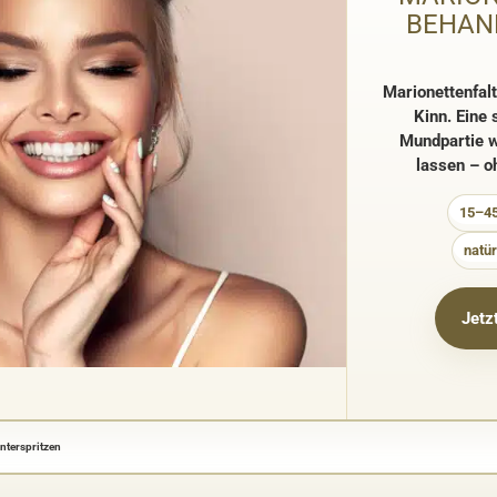
BEHAN
Marionettenfal
Kinn. Eine
Mundpartie w
lassen – o
15–45
natür
Jetz
nterspritzen