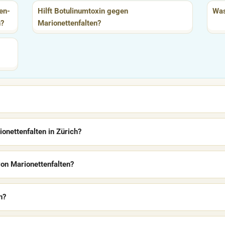
en-
Hilft Botulinumtoxin gegen
Was
n?
Marionettenfalten?
ionettenfalten in Zürich?
on Marionettenfalten?
n?