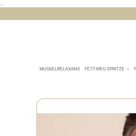
...
Skip
to
content
Marionettenfalten
MUSKELRELAXANS
FETT-WEG-SPRITZE
Unterspri