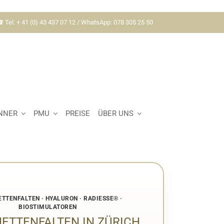
 Tel: + 41 (0) 43 437 07 12 / WhatsApp: 078 305 25 50
:
NNER
PMU
PREISE
ÜBER UNS
Home
Marionettenfalten in Zürich behandeln:
Unterspritzung ohne OP
TTENFALTEN · HYALURON · RADIESSE® ·
BIOSTIMULATOREN
ETTENFALTEN IN ZÜRICH