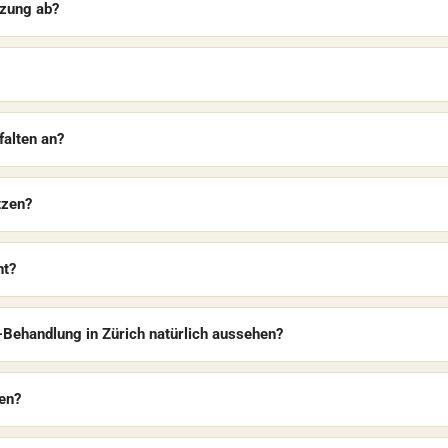
tzung ab?
falten an?
tzen?
nt?
-Behandlung in Zürich natürlich aussehen?
ten?