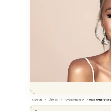
Startseite
>
Ästhetik
>
Unterspritzungen
>
Marionettenfalten u