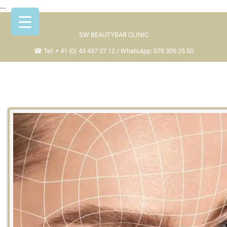
...
Skip
to
SW BEAUTYBAR CLINIC
content
☎ Tel: + 41 (0) 43 437 07 12 / WhatsApp: 078 305 25 50
L
VAMPIR LIFTING
VORBEHANDLUNG
H
V