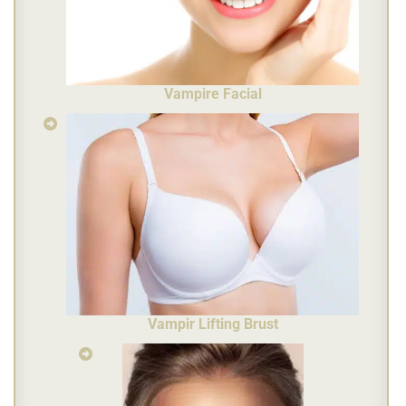
Vampire
F
acial
Vampir Lifting Brust